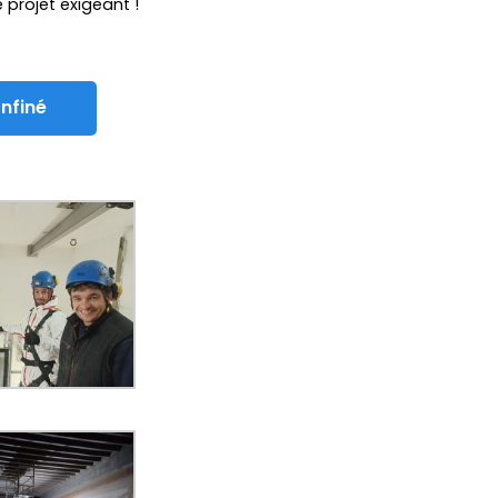
 projet exigeant !
onfiné