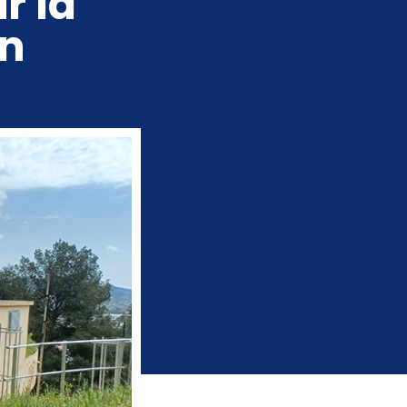
r la
in