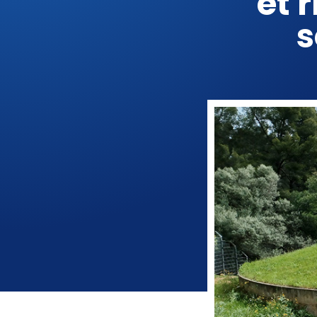
et 
s