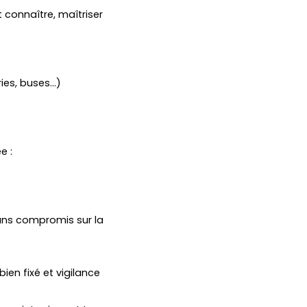
t connaître, maîtriser
ries, buses…)
e :
ns compromis sur la
ien fixé et vigilance