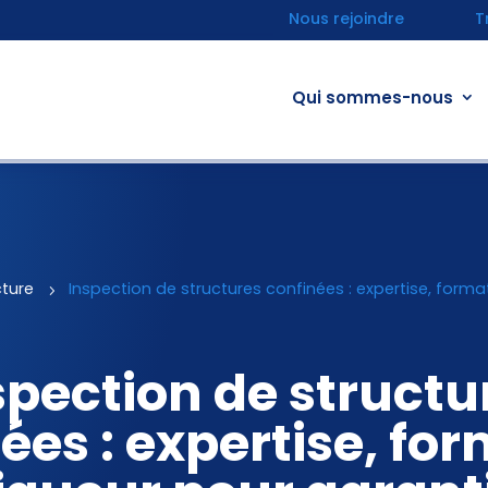
Nous rejoindre
T
Qui sommes-nous
cture
5
Inspection de structures confinées : expertise, formati
spection de structu
ées : expertise, fo