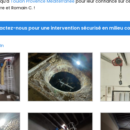
 qu’à
Toulon Provence Méditerranée
pour leur confiance sur ce
rre et Romain C. !
ctez-nous pour une intervention sécurisé en milieu c
In