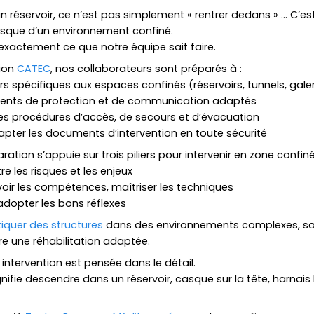
un réservoir, ce n’est pas simplement « rentrer dedans » … C’es
risque d’un environnement confiné.
t exactement ce que notre équipe sait faire.
tion
CATEC
, nos collaborateurs sont préparés à :
ers spécifiques aux espaces confinés (réservoirs, tunnels, gale
ements de protection et de communication adaptés
es procédures d’accès, de secours et d’évacuation
ter les documents d’intervention en toute sécurité
ation s’appuie sur trois piliers pour intervenir en zone confiné
re les risques et les enjeux
avoir les compétences, maîtriser les techniques
 adopter les bons réflexes
iquer des structures
dans des environnements complexes, sa
re une réhabilitation adaptée.
intervention est pensée dans le détail.
fie descendre dans un réservoir, casque sur la tête, harnais b