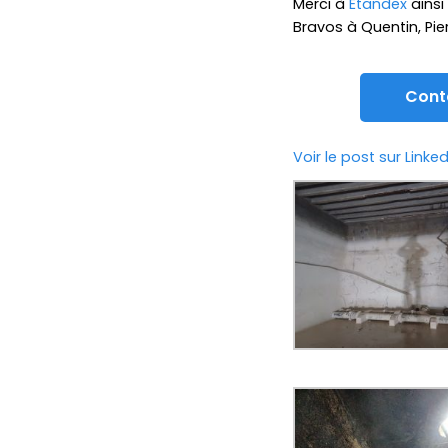
Merci à
Etandex
ainsi
Bravos à Quentin, Pie
Conta
Voir le post sur Linked