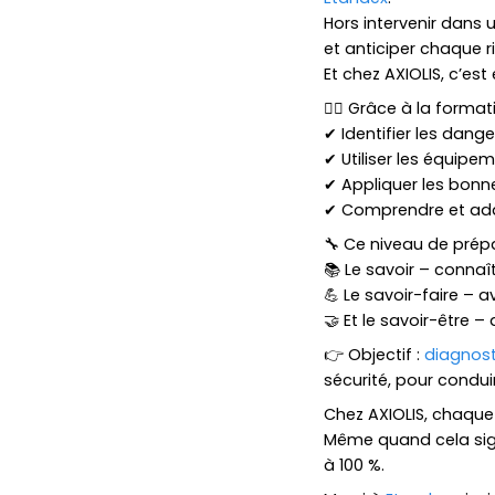
Hors intervenir dans 
et anticiper chaque 
Et chez AXIOLIS, c’es
👷‍♂️ Grâce à la forma
✔ Identifier les dang
✔ Utiliser les équip
✔ Appliquer les bonn
✔ Comprendre et adap
🔧 Ce niveau de prépar
📚 Le savoir – connaît
💪 Le savoir-faire – 
🤝 Et le savoir-être –
👉 Objectif :
diagnost
sécurité, pour condui
Chez AXIOLIS, chaque 
Même quand cela signi
à 100 %.