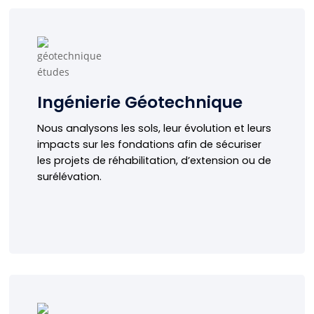
Ingénierie Géotechnique
Notre approche sol–structure permet de
comprendre l’origine des désordres, de limiter les
Ingénierie Géotechnique
risques de sinistres différés et d’optimiser les
Nous analysons les sols, leur évolution et leurs
solutions techniques, en évitant les
impacts sur les fondations afin de sécuriser
surdimensionnements inutiles et les choix
les projets de réhabilitation, d’extension ou de
excessivement prudents.
surélévation.
En savoir plus