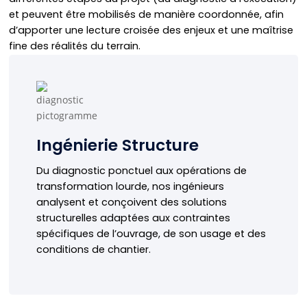
et peuvent être mobilisés de manière coordonnée, afin
d’apporter une lecture croisée des enjeux et une maîtrise
fine des réalités du terrain.
Ingénierie Structure
L’objectif est de renforcer uniquement ce qui est
Ingénierie Structure
nécessaire, d’éviter les interventions superflues et
de garantir des solutions techniquement fiables,
Du diagnostic ponctuel aux opérations de
cohérentes avec la réalité du projet et pleinement
transformation lourde, nos ingénieurs
réalisables.
analysent et conçoivent des solutions
structurelles adaptées aux contraintes
En savoir plus
spécifiques de l’ouvrage, de son usage et des
conditions de chantier.