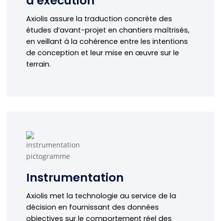
d’exécution
livrer les projets dans les délais attendus,
Axiolis assure la traduction concrète des
notamment en site occupé ou en contexte sensible.
études d’avant-projet en chantiers maîtrisés,
en veillant à la cohérence entre les intentions
En savoir plus
de conception et leur mise en œuvre sur le
terrain.
Instrumentation
Grâce à des dispositifs de mesure et de suivi en
Instrumentation
temps réel, nous sécurisons les choix techniques et
permettons d’optimiser, voire d’alléger, les solutions
Axiolis met la technologie au service de la
de renforcement par une analyse structurelle
décision en fournissant des données
exploitée par nos ingénieurs.
objectives sur le comportement réel des