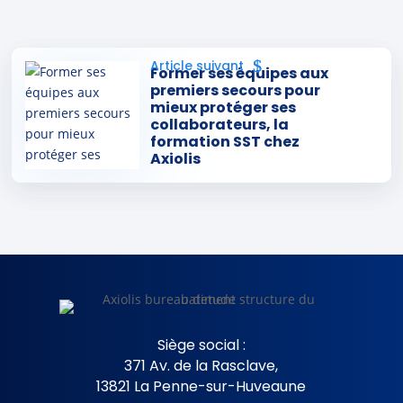
Former ses équipes aux
Cohésion d’équipe chez
premiers secours pour
AXIOLIS : une journée
mieux protéger ses
sportive pour créer du lien
collaborateurs, la
formation SST chez
autrement
Axiolis
Siège social :
371 Av. de la Rasclave,
13821 La Penne-sur-Huveaune