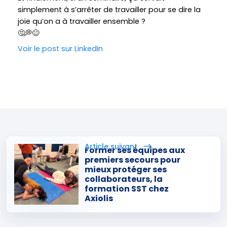
simplement à s’arrêter de travailler pour se dire la
joie qu’on a à travailler ensemble ?
🤔💭😊
Voir le post sur LinkedIn
Former ses équipes aux
Cohésion d’équipe chez
premiers secours pour
AXIOLIS : une journée
mieux protéger ses
sportive pour créer du lien
collaborateurs, la
formation SST chez
autrement
Axiolis