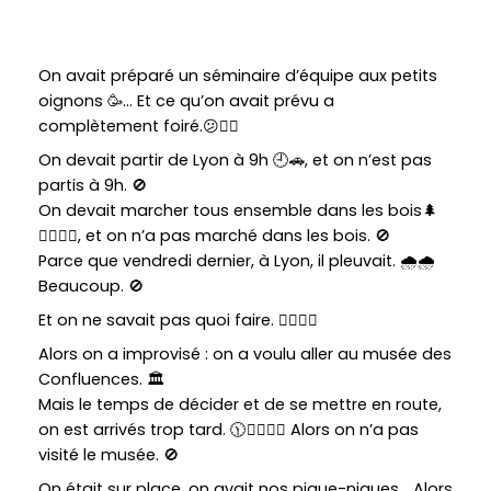
On avait préparé un séminaire d’équipe aux petits
oignons
🥳
… Et ce qu’on avait prévu a
complètement foiré.
😕🤦‍♂️
On devait partir de Lyon à 9h
🕘🚗
, et on n’est pas
partis à 9h.
🚫
On devait marcher tous ensemble dans les bois
🌲
🚶‍♂️🚶‍♀️
, et on n’a pas marché dans les bois.
🚫
Parce que vendredi dernier, à Lyon, il pleuvait.
🌧️🌧️
Beaucoup.
🚫
Et on ne savait pas quoi faire.
🤷‍♂️🤷‍♀️
Alors on a improvisé : on a voulu aller au musée des
Confluences.
🏛️
Mais le temps de décider et de se mettre en route,
on est arrivés trop tard.
🕦🚶‍♂️🚶‍♀️
Alors on n’a pas
visité le musée.
🚫
On était sur place, on avait nos pique-niques… Alors