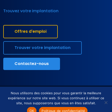
Trouvez votre implantation
Offres d'emploi
Trouver votre implantation
Contactez-nous
Tous droits réservés • Axiolis © •
Mentions légales
•
Politique de
Nous utilisons des cookies pour vous garantir la meilleure
confidentialité
expérience sur notre site web. Si vous continuez à utiliser ce
site, nous supposerons que vous en êtes satisfait.






OK
Politique de confidentialité