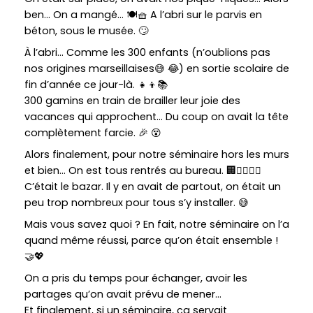
ben… On a mangé…
🍽️🧺
A l’abri sur le parvis en
béton, sous le musée.
🙄
À l’abri… Comme les 300 enfants (n’oublions pas
nos origines marseillaises
😅
😂
) en sortie scolaire de
fin d’année ce jour-là.
👧👦📚
300 gamins en train de brailler leur joie des
vacances qui approchent… Du coup on avait la tête
complètement farcie.
🎉
😵
Alors finalement, pour notre séminaire hors les murs
et bien… On est tous rentrés au bureau.
🏢🏃‍♂️🏃‍♀️
C’était le bazar. Il y en avait de partout, on était un
peu trop nombreux pour tous s’y installer.
😅
Mais vous savez quoi ? En fait, notre séminaire on l’a
quand même réussi, parce qu’on était ensemble !
🤝💖
On a pris du temps pour échanger, avoir les
partages qu’on avait prévu de mener…
Et finalement, si un séminaire, ça servait