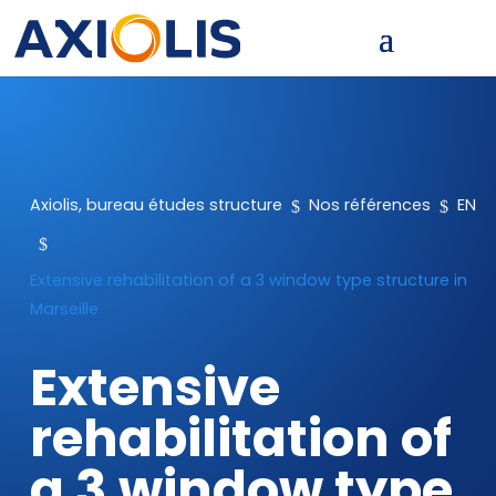
$
$
Axiolis, bureau études structure
Nos références
EN
$
Extensive rehabilitation of a 3 window type structure in
Marseille
Extensive
rehabilitation of
a 3 window type