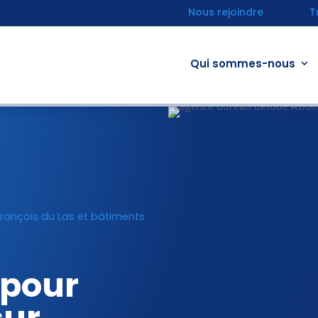
Nous rejoindre
T
Qui sommes-nous
 François du Las et bâtiments
 pour