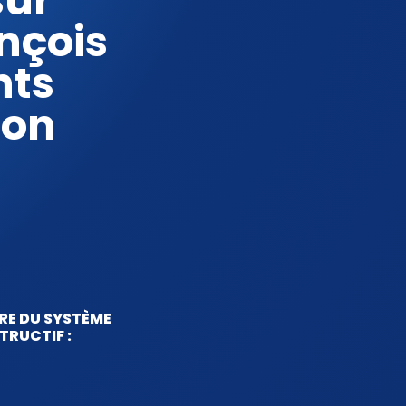
sur
nçois
nts
lon
RE DU SYSTÈME
TRUCTIF :