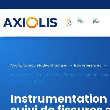
Axiolis, bureau études structure
$
Nos références
$
Instrumentation pour suivi de fissures sur l’Ephad Saint
avoisinant à Toulon
Instrumentation