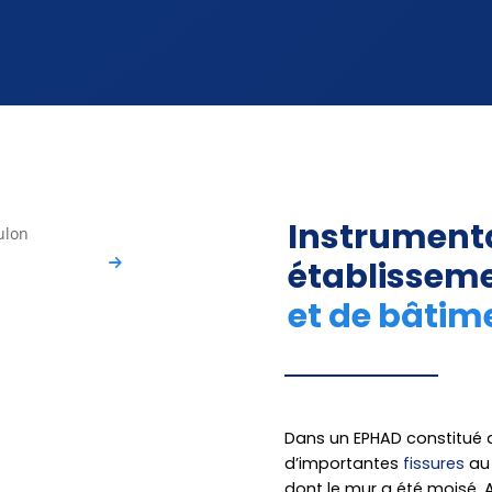
Instrumenta
établissem
et de bâtim
Dans un EPHAD constitué d
d’importantes
fissures
au 
dont le mur a été moisé. A