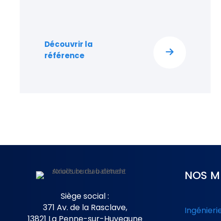
Découvrir la
référence
NOS M
Siège social :
371 Av. de la Rasclave,
Ingénieri
13821 La Penne-sur-Huveaune