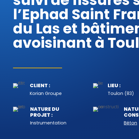
suivi de fissures 
l’Ephad Saint Fra
du Las et bâtime
avoisinant à Tou
CLIENT :
LIEU :
Korian Groupe
Toulon (83)
NATURE DU
NATU
PROJET :
CONS
Instrumentation
Béton