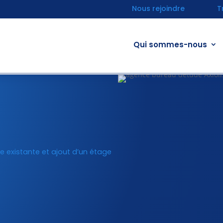
Nous rejoindre
T
Qui sommes-nous
re existante et ajout d’un étage