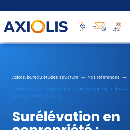
Axiolis, bureau études structure
$
Nos références
$
Surélévation en copropriété : amélioration de la structu
pour un immeuble R + 2
Surélévation en