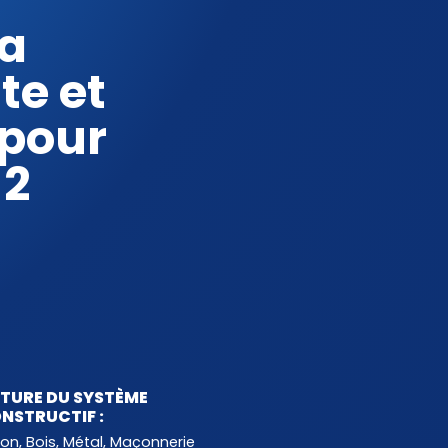
la
te et
 pour
 2
TURE DU SYSTÈME
NSTRUCTIF :
ton
,
Bois
,
Métal
,
Maçonnerie