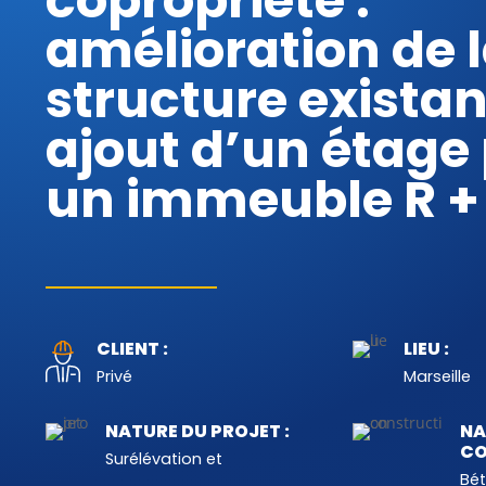
copropriété :
amélioration de 
structure existan
ajout d’un étage
un immeuble R +
CLIENT :
LIEU :
Privé
Marseille
NATURE DU PROJET :
NA
CO
Surélévation et
Bé