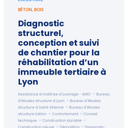
EXÉCUTION,
BÉTON
,
BOIS
Diagnostic
structurel,
conception et suivi
de chantier pour la
réhabilitation d’un
immeuble tertiaire à
Lyon
-
Assistance à maîtrise d'ouvrage - AMO
Bureau
-
d'études structure à Lyon
Bureau d'études
-
structure à Saint-Etienne
Bureau d'études
-
-
structure béton
Confortement
Conseil
-
-
technique
Construction durable
-
-
Construction neuve
Démolition
Diagnostic