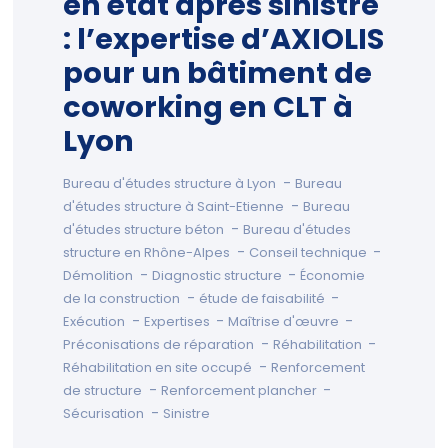
en état après sinistre
: l’expertise d’AXIOLIS
pour un bâtiment de
coworking en CLT à
Lyon
-
Bureau d'études structure à Lyon
Bureau
-
d'études structure à Saint-Etienne
Bureau
-
d'études structure béton
Bureau d'études
-
-
structure en Rhône-Alpes
Conseil technique
-
-
Démolition
Diagnostic structure
Économie
-
-
de la construction
étude de faisabilité
-
-
-
Exécution
Expertises
Maîtrise d'œuvre
-
-
Préconisations de réparation
Réhabilitation
-
Réhabilitation en site occupé
Renforcement
-
-
de structure
Renforcement plancher
-
Sécurisation
Sinistre