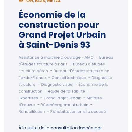
BÉTON
,
BOIS
,
MÉTAL
Économie de la
construction pour
Grand Projet Urbain
à Saint-Denis 93
-
Assistance à maîtrise d'ouvrage - AMO
Bureau
-
d'études structure à Paris
Bureau d'études
-
structure béton
Bureau d'études structure en
-
-
île-de-France
Conseil technique
Diagnostic
-
-
structure
Diagnostic visuel
Économie de la
-
-
construction
étude de faisabilité
-
-
Expertises
Grand Projet Urbain
Maîtrise
-
-
d'œuvre
Réaménagement urbain
-
Réhabilitation
Réhabilitation en site occupé
À la suite de la consultation lancée par