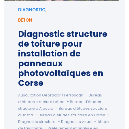
DIAGNOSTIC,
BÉTON
Diagnostic structure
de toiture pour
installation de
panneaux
photovoltaïques en
Corse
-
Auscultation Géoradar / Ferroscan
Bureau
-
d'études structure béton
Bureau d’études
-
structure à Ajaccio
Bureau d’études structure
-
-
à Bastia
Bureau d’études structure en Corse
-
-
Diagnostic structure
Diagnostic visuel
étude
-
de faisabilité
Prélèvement et analyse en